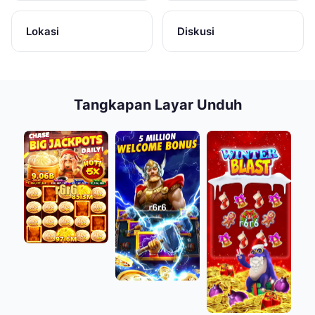
Lokasi
Diskusi
Tangkapan Layar Unduh