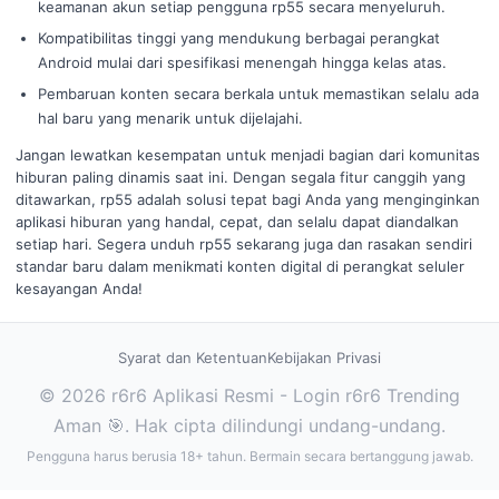
keamanan akun setiap pengguna rp55 secara menyeluruh.
Kompatibilitas tinggi yang mendukung berbagai perangkat
Android mulai dari spesifikasi menengah hingga kelas atas.
Pembaruan konten secara berkala untuk memastikan selalu ada
hal baru yang menarik untuk dijelajahi.
Jangan lewatkan kesempatan untuk menjadi bagian dari komunitas
hiburan paling dinamis saat ini. Dengan segala fitur canggih yang
ditawarkan, rp55 adalah solusi tepat bagi Anda yang menginginkan
aplikasi hiburan yang handal, cepat, dan selalu dapat diandalkan
setiap hari. Segera unduh rp55 sekarang juga dan rasakan sendiri
standar baru dalam menikmati konten digital di perangkat seluler
kesayangan Anda!
Syarat dan Ketentuan
Kebijakan Privasi
© 2026 r6r6 Aplikasi Resmi - Login r6r6 Trending
Aman 🎯. Hak cipta dilindungi undang-undang.
Pengguna harus berusia 18+ tahun. Bermain secara bertanggung jawab.